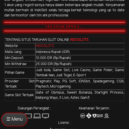
1 akun yang registrasinya hanya dalam beberapa langkah mudah. Kenyamanan
mutlak bermain di IndoSlot selalu terjaga berkat teknologi yang up to date
dan termonitor oleh tim ahli professional.
SELENGKAPNYA...
TENTANG SITUS TARUHAN SLOT ONLINE
INDOSLOTS
Website
INDOSLOTS
Mata Uang
Indonesia Rupiah (IDR)
Min Deposit
10.000 IDR (Rp/Rupiah)
Min Withdraw
25.000 IDR (Rp/Rupiah)
Judi bola, Game Slot, Live Casino, Game Poker, Game
Pilihan Game
Tembak Ikan, Judi Togel, E-Sport
Provider Slot
Pragmatic Play, PG Soft, IDNSlot, Spadegaming, CQ9,
Terbaik
Playtech, Microgaming
Gate of Olympus, Sweet Bonanza, Starlight Princess,
Game Slot Terbaik
Mahjong Ways, 5 Lion, Aztec Gam3
Dukungan Perangkat :
Keamanan Terjamin :
☰ Menu
Lisensi :