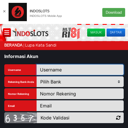
×
INDOSLOTS
Download
INDOSLOTS Mobile App
MASUK
DAFTAR
Lupa Kata Sandi
BERANDA
Informasi Akun
Username
Rekening Bank Anda
Nomor Rekening
Email